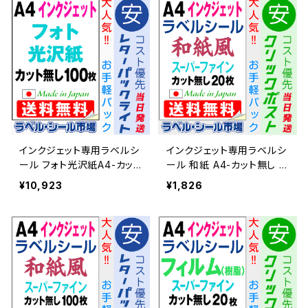
インクジェット専用ラベルシ
インクジェット専用ラベルシ
ール フォト光沢紙A4-カット
ール 和紙 A4-カット無し 2
無し 100枚 T1Y1iC-LP1【日
0枚 スーパーファイン T1Y1i
¥10,923
¥1,826
本製】
B-CP2【日本製】