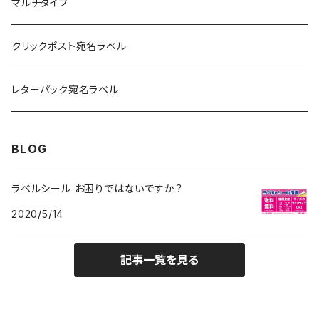
光沢紙
光沢紙
簡易印刷
マルチタイプ
耐水フィルム
和紙
クリックポスト宛名ラベル
訂正用
フィルム
レターパック宛名ラベル
再剥離
フィルム再剥離
BLOG
クラフト紙
ラベルシール お困りではないですか？
2020/5/14
記事一覧を見る