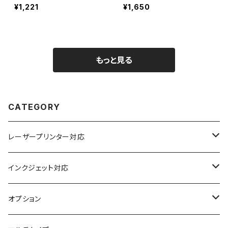
発送 T1Y1A-cp5
発送 T1Y1A-lp5
¥1,221
¥1,650
もっと見る
CATEGORY
レーザープリンター対応
上質紙
インクジェット対応
アート紙
コート紙
オプション