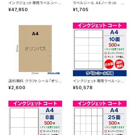
インクジェット専用ラベルシール
ラベルシール A4ノーカット レ
マットコートA4-縦2面 500枚
ーザープリンター専用アート
¥47,850
¥1,705
スーパーファイン T2Y1iA
紙 50枚 クリックポスト版
T1Y1B-cp5
送料無料 クラフトシール「オリン
インクジェット専用ラベル・シー
パス」A4フリーカット100枚
ル A4-10面カット コート
¥2,600
¥50,578
紙 500枚 T2Y5iA