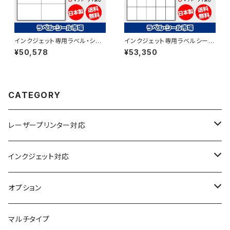
インクジェット専用ラベル・シー
インクジェット専用ラベルシール
ル A4-8面カット コート紙
マットコートA4-25面 500枚 ス
¥50,578
¥53,350
500枚 T2Y4iA
ーパーファイン T5Y5iA
CATEGORY
レーザープリンター対応
上質紙
インクジェット対応
アート紙
コート紙
オプション
光沢紙
光沢紙
簡易印刷
マルチタイプ