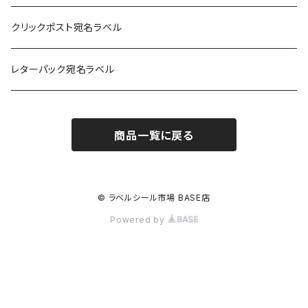
耐水フィルム
和紙
クリックポスト宛名ラベル
訂正用
フィルム
レターパック宛名ラベル
再剥離
フィルム再剥離
商品一覧に戻る
クラフト紙
© ラベルシール市場 BASE店
Powered by