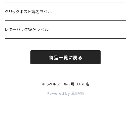
耐水フィルム
和紙
クリックポスト宛名ラベル
訂正用
フィルム
レターパック宛名ラベル
再剥離
フィルム再剥離
商品一覧に戻る
クラフト紙
© ラベルシール市場 BASE店
Powered by