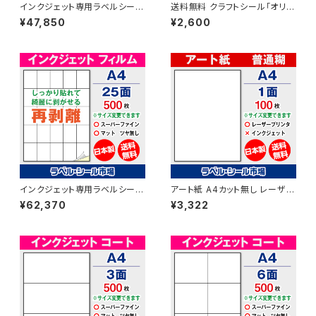
インクジェット専用ラベルシール
送料無料 クラフトシール「オリン
マットコートA4-縦3面 500枚
パス」A4フリーカット100枚
¥47,850
¥2,600
スーパーファイン T3Y1iA
インクジェット専用ラベルシール
アート紙 A4カット無し レーザー
フィルム再剥離 A4-25面 500
プリンター用ラベルシール 100
¥62,370
¥3,322
枚 スーパーファイン T5Y5iDrs
枚 T1Y1B-1【日本製】
【日本製】