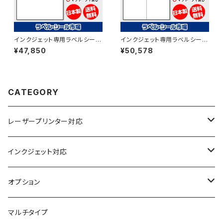
インクジェット専用ラベルシール
インクジェット専用ラベルシール
マットコートA4-3面 500枚 ス
マットコートA4-6面 500枚 ス
¥47,850
¥50,578
ーパーファイン T1Y3iA
ーパーファイン T2Y3iA
CATEGORY
レーザープリンター対応
上質紙
インクジェット対応
アート紙
コート紙
オプション
光沢紙
光沢紙
簡易印刷
マルチタイプ