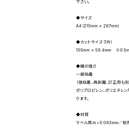
下さい。
◆サイズ
A4（210mm × 297mm）
◆カットサイズ（1片）
105mm × 59.4mm ※
◆糊の強さ
一般粘着
（強粘着、再剥離、訂正用も
ポリプロピレン、ポリエチレ
ります。
◆材質
ラベル厚み=0.092mm／総厚