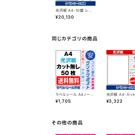
光沢紙 A4-10面 レー
ザープリンター用ラベル
¥20,130
シール 500枚 T2Y5C
【日本製】
同じカテゴリの商品
ラベルシール A4ノーカ
光沢紙 A4-カッ
ット レーザープリンタ
レーザープリン
¥1,705
¥3,322
ー専用 光沢紙 50
ベルシール 100枚
枚 クリックポスト版
1C-1【日本製】
T1Y1C-cp5
その他の商品