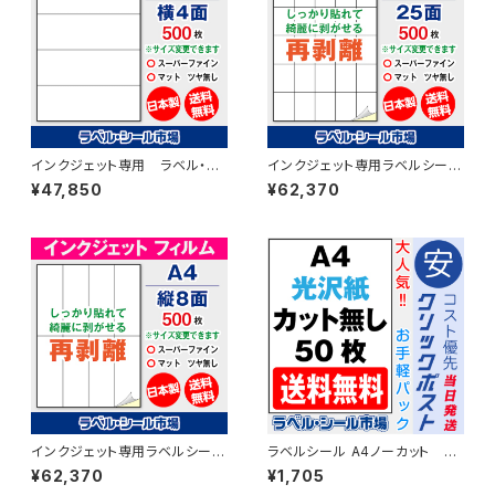
インクジェット専用 ラベル・シ
インクジェット専用ラベルシール
ール A4-横4面カット コート
フィルム再剥離 A4-25面 500
¥47,850
¥62,370
紙 500枚 T1Y4iA
枚 スーパーファイン T5Y5iDrs
【日本製】
インクジェット専用ラベルシール
ラベルシール A4ノーカット レ
フィルム再剥離 A4-縦8面 500
ーザープリンター専用 光沢
¥62,370
¥1,705
枚 スーパーファイン T4Y2iDrs
紙 50枚 クリックポスト版