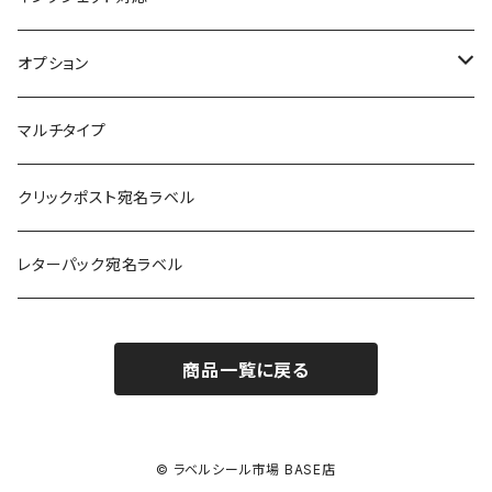
アート紙
コート紙
オプション
光沢紙
光沢紙
簡易印刷
マルチタイプ
耐水フィルム
和紙
クリックポスト宛名ラベル
訂正用
フィルム
レターパック宛名ラベル
再剥離
フィルム再剥離
商品一覧に戻る
クラフト紙
© ラベルシール市場 BASE店