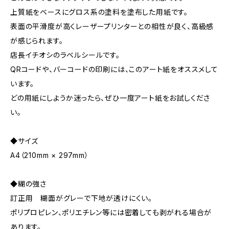
上質紙をベースにグロス系の塗料を塗布した用紙です。
表面の平滑度が高くレーザープリンターとの相性が良く、高級感
が感じられます。
店長イチオシのラベルシールです。
QRコードや、バーコードの印刷には、このアート紙をオススメして
います。
どの用紙にしようか迷ったら、ぜひ一度アート紙をお試しくださ
い。
◆サイズ
A4（210mm × 297mm）
◆糊の強さ
訂正用 糊面がグレーで下地が透けにくい。
ポリプロピレン、ポリエチレン等には密着しても剥がれる場合が
あります。