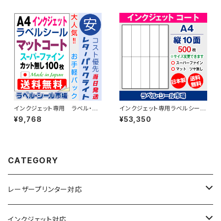
【日本製】
T1Y1C-cp5
インクジェット専用 ラベル・シ
インクジェット専用ラベルシール
ール A4カット無し コート
マットコートA4-縦10面 500枚
¥9,768
¥53,350
紙 100枚 T1Y1iA-LP10
スーパーファイン T5Y2iA
CATEGORY
レーザープリンター対応
上質紙
インクジェット対応