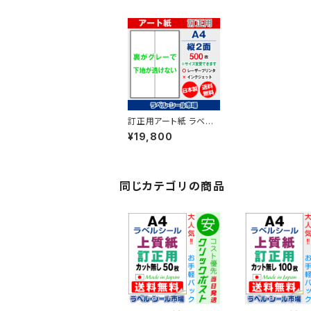
訂正用アート紙 ラベル
シール レーザープリン
¥19,800
ター専用 A4-縦2面 シ
ール 用紙 500枚 T2Y1
Bco【日本製】
同じカテゴリの商品