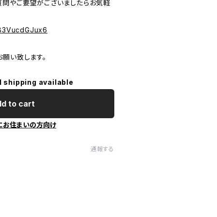
質問やご要望がございましたらお気軽
PeB3VucdGJux6
お願い致します。
l shipping available
d to cart
にお住まいの方向け
通報する