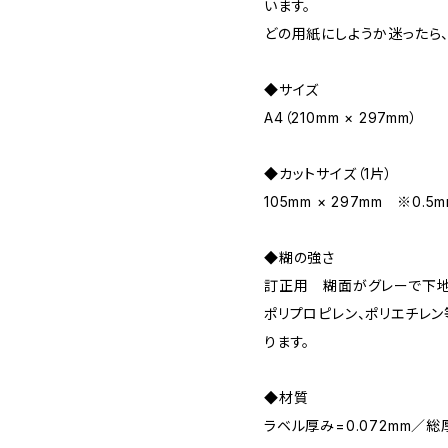
います。
どの用紙にしようか迷ったら
◆サイズ
A4（210mm × 297mm）
◆カットサイズ（1片）
105mm × 297mm ※0
◆糊の強さ
訂正用 糊面がグレーで下地
ポリプロピレン、ポリエチレ
ります。
◆材質
ラベル厚み=0.072mm／総厚