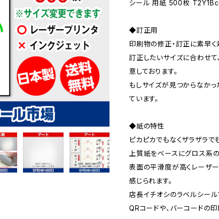
シール 用紙 500枚 T2Y1B
◆訂正用
印刷物の修正・訂正に素早く
訂正したいサイズに合わせて
意しております。
もしサイズが見つからなかっ
ています。
◆紙の特性
ピカピカでもなくザラザラで
上質紙をベースにグロス系の
表面の平滑度が高くレーザー
感じられます。
店長イチオシのラベルシール
QRコードや、バーコードの印