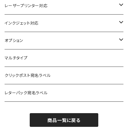
レーザープリンター対応
上質紙
インクジェット対応
アート紙
コート紙
オプション
光沢紙
光沢紙
簡易印刷
マルチタイプ
耐水フィルム
和紙
クリックポスト宛名ラベル
訂正用
フィルム
レターパック宛名ラベル
再剥離
フィルム再剥離
商品一覧に戻る
クラフト紙