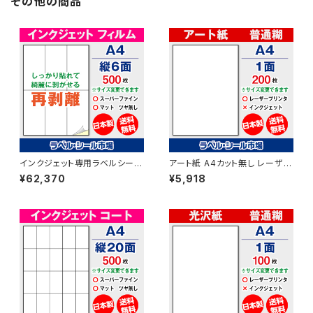
その他の商品
インクジェット専用ラベルシール
アート紙 A4カット無し レーザー
フィルム再剥離 A4-縦6面 500
プリンター用ラベルシール 200
¥62,370
¥5,918
枚 スーパーファイン T3Y2iDrs
枚 T1Y1B-2【日本製】
【日本製】