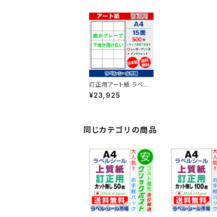
訂正用アート紙 ラベル
シール レーザープリン
¥23,925
ター専用 A4-15面 シー
ル 用紙 500枚 T3Y5B
co【日本製】
同じカテゴリの商品