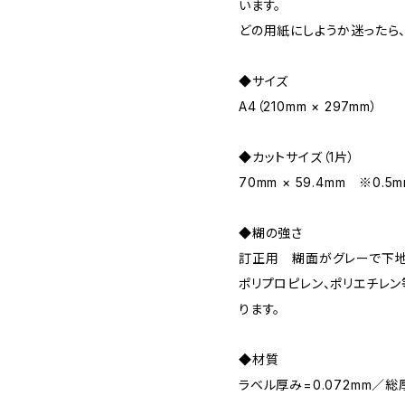
います。
どの用紙にしようか迷ったら
◆サイズ
A4（210mm × 297mm）
◆カットサイズ（1片）
70mm × 59.4mm ※0
◆糊の強さ
訂正用 糊面がグレーで下地
ポリプロピレン、ポリエチレ
ります。
◆材質
ラベル厚み=0.072mm／総厚