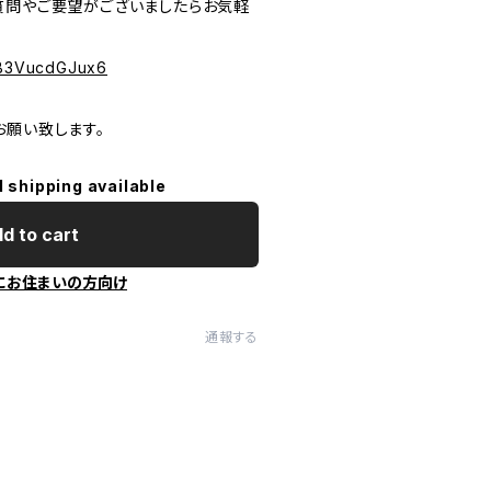
質問やご要望がございましたらお気軽
PeB3VucdGJux6
お願い致します。
l shipping available
d to cart
にお住まいの方向け
通報する