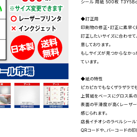
シール 用紙 500枚 T3Y5B
◆訂正用
印刷物の修正・訂正に素早く
訂正したいサイズに合わせて
意しております。
もしサイズが見つからなかっ
ています。
◆紙の特性
ピカピカでもなくザラザラで
上質紙をベースにグロス系の
表面の平滑度が高くレーザー
感じられます。
店長イチオシのラベルシール
QRコードや、バーコードの印