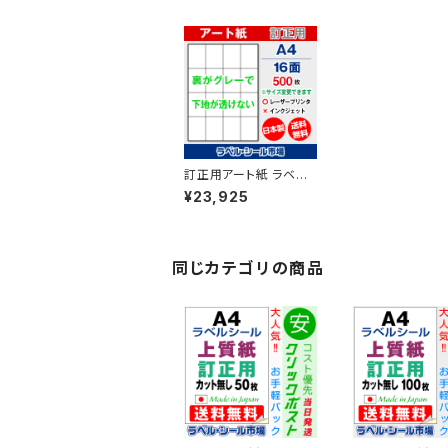
訂正用アート紙 ラベル
シール レーザープリン
¥23,925
ター専用 A4-16面 シ
ール 用紙 500枚 T4Y
4Bco【日本製】
同じカテゴリの商品