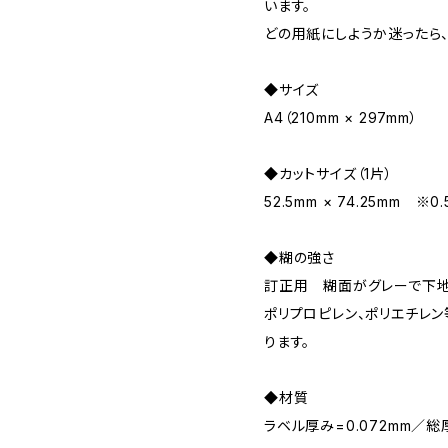
います。
どの用紙にしようか迷ったら
◆サイズ
A4（210mm × 297mm）
◆カットサイズ（1片）
52.5mm × 74.25mm 
◆糊の強さ
訂正用 糊面がグレーで下地
ポリプロピレン、ポリエチレ
ります。
◆材質
ラベル厚み=0.072mm／総厚