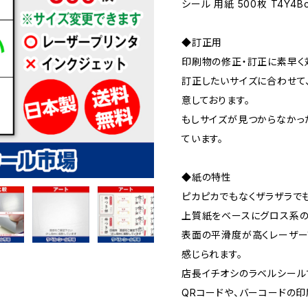
シール 用紙 500枚 T4Y4B
◆訂正用
印刷物の修正・訂正に素早く
訂正したいサイズに合わせて
意しております。
もしサイズが見つからなかっ
ています。
◆紙の特性
ピカピカでもなくザラザラで
上質紙をベースにグロス系の
表面の平滑度が高くレーザー
感じられます。
店長イチオシのラベルシール
QRコードや、バーコードの印