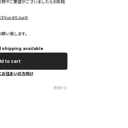
質問やご要望がございましたらお気軽
PeB3VucdGJux6
お願い致します。
l shipping available
d to cart
にお住まいの方向け
通報する