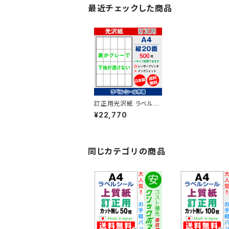
最近チェックした商品
訂正用光沢紙 ラベルシ
ール レーザープリンタ
¥22,770
ー専用 A4-縦20面 シ
ール 用紙 500枚 T5Y
4Cco【日本製】
同じカテゴリの商品