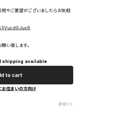
質問やご要望がございましたらお気軽
PeB3VucdGJux6
お願い致します。
l shipping available
d to cart
にお住まいの方向け
通報する