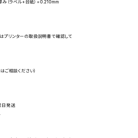
み（ラベル+台紙）=0.210mm
はプリンターの取扱説明書で確認して
注はご相談ください）
業日発送
ん