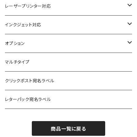
レーザープリンター対応
上質紙
インクジェット対応
アート紙
コート紙
オプション
光沢紙
光沢紙
簡易印刷
マルチタイプ
耐水フィルム
和紙
クリックポスト宛名ラベル
訂正用
フィルム
レターパック宛名ラベル
再剥離
フィルム再剥離
商品一覧に戻る
クラフト紙