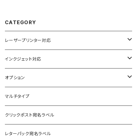
CATEGORY
レーザープリンター対応
上質紙
インクジェット対応
アート紙
コート紙
オプション
光沢紙
光沢紙
簡易印刷
マルチタイプ
耐水フィルム
和紙
クリックポスト宛名ラベル
訂正用
フィルム
レターパック宛名ラベル