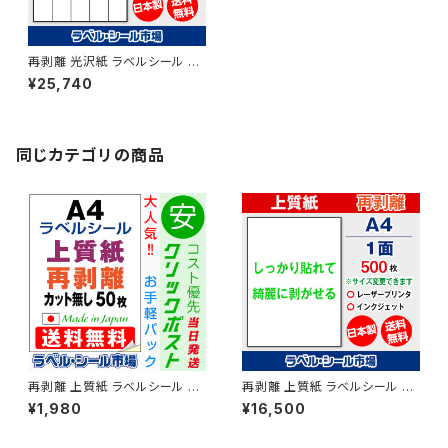
再剥離 光沢紙 ラベルシール レ
ーザープリンター専用 A4-25
¥25,740
面 シール用紙 500枚 T5Y5Cr
s【日本製】
同じカテゴリの商品
再剥離 上質紙 ラベルシール レ
再剥離 上質紙 ラベルシール レ
ーザープリンター専用 A4-カッ
ーザープリンター専用 A4-カッ
¥1,980
¥16,500
ト無し シール用紙 50枚 T1Y1A
ト無し シール用紙 500枚 T1Y1
rs-CP5【日本製】
Ars【日本製】