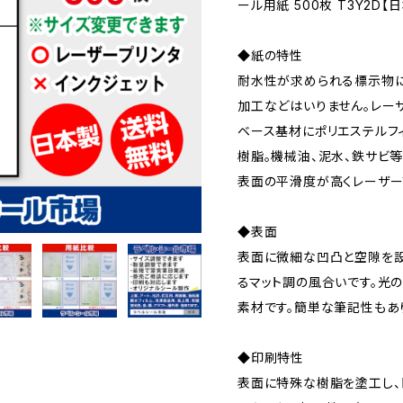
ール用紙 500枚 T3Y2D【
◆紙の特性
耐水性が求められる標示物に
加工などはいりません。レー
ベース基材にポリエステルフ
樹脂。機械油、泥水、鉄サビ
表面の平滑度が高くレーザー
◆表面
表面に微細な凹凸と空隙を設
るマット調の風合いです。光
素材です。簡単な筆記性もあ
◆印刷特性
表面に特殊な樹脂を塗工し、