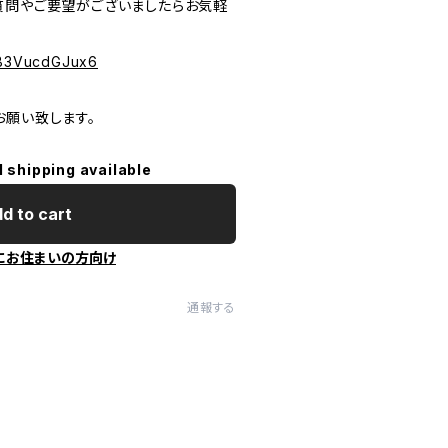
質問やご要望がございましたらお気軽
PeB3VucdGJux6
お願い致します。
l shipping available
d to cart
にお住まいの方向け
通報する