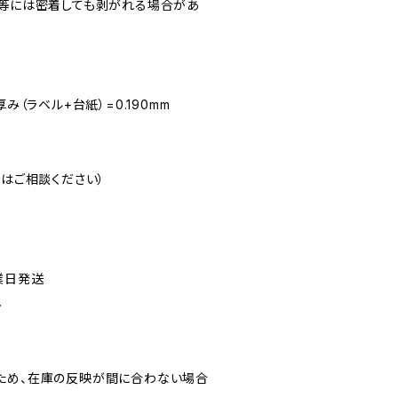
ン等には密着しても剥がれる場合があ
み（ラベル+台紙）=0.190mm
注はご相談ください）
業日発送
ん
ため、在庫の反映が間に合わない場合