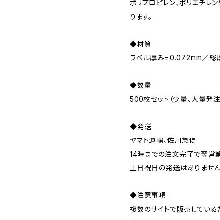
ポリプロピレン、ポリエチレ
ります。
◆材質
ラベル厚み=0.072mm／総厚
◆数量
500枚セット（少量、大量発
◆発送
ヤマト運輸、佐川急便
14時までの注文完了で翌営
土日祝日の発送はありませ
◆注意事項
複数のサイトで販売している