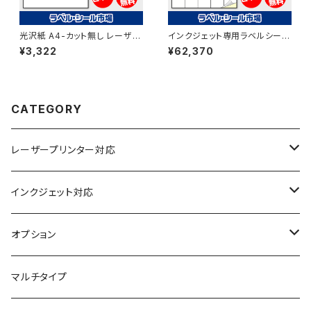
光沢紙 A4-カット無し レーザー
インクジェット専用ラベルシール
プリンター用ラベルシール 100
フィルム再剥離 A4-25面 500
¥3,322
¥62,370
枚 T1Y1C-1【日本製】
枚 スーパーファイン T5Y5iDrs
【日本製】
CATEGORY
レーザープリンター対応
上質紙
インクジェット対応
アート紙
コート紙
オプション
光沢紙
光沢紙
簡易印刷
マルチタイプ