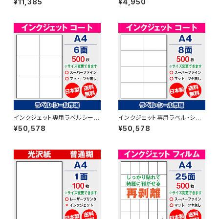
¥11,385
¥4,950
枚 T1Y1B-4【日本製】
紙 50枚 T1Y1iA-CP5
インクジェット専用ラベルシール
インクジェット専用ラベル・シー
マットコートA4-6面 500枚 ス
ル A4-8面カット コート紙
¥50,578
¥50,578
ーパーファイン T2Y3iA
500枚 T2Y4iA