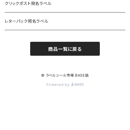
耐水フィルム
和紙
クリックポスト宛名ラベル
訂正用
フィルム
レターパック宛名ラベル
再剥離
フィルム再剥離
商品一覧に戻る
クラフト紙
© ラベルシール市場 BASE店
Powered by