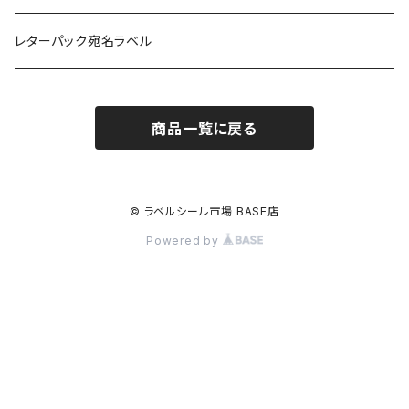
訂正用
フィルム
レターパック宛名ラベル
再剥離
フィルム再剥離
商品一覧に戻る
クラフト紙
© ラベルシール市場 BASE店
Powered by