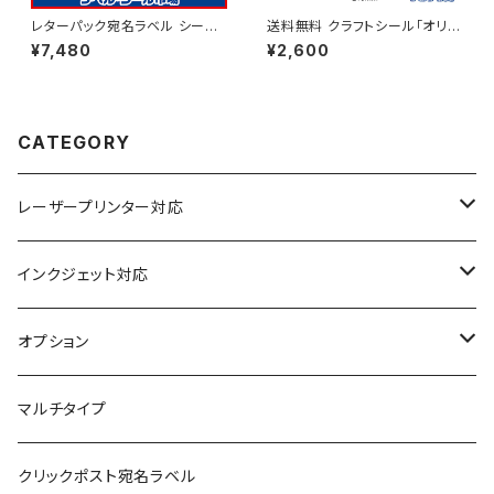
レターパック宛名ラベル シール
送料無料 クラフトシール「オリン
用紙 A4-4丁付け 300枚 上質
パス」A4フリーカット100枚
¥7,480
¥2,600
紙【日本製】
CATEGORY
レーザープリンター対応
上質紙
インクジェット対応
アート紙
コート紙
オプション
光沢紙
光沢紙
簡易印刷
マルチタイプ
耐水フィルム
和紙
クリックポスト宛名ラベル