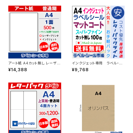
アート紙 A4カット無し レーザー
インクジェット専用 ラベル・シ
プリンター用ラベルシール 500
ール A4カット無し コート
¥14,388
¥9,768
枚 T1Y1B【日本製】
紙 100枚 T1Y1iA-LP10