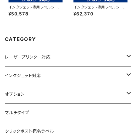
インクジェット専用ラベルシール
インクジェット専用ラベルシール
マットコートA4-縦12面 500枚
フィルム再剥離 A4-10面 500
¥50,578
¥62,370
スーパーファイン T4Y3iA
枚 スーパーファイン T2Y5iDrs
【日本製】
CATEGORY
レーザープリンター対応
上質紙
インクジェット対応
アート紙
コート紙
オプション
光沢紙
光沢紙
簡易印刷
マルチタイプ
耐水フィルム
和紙
クリックポスト宛名ラベル