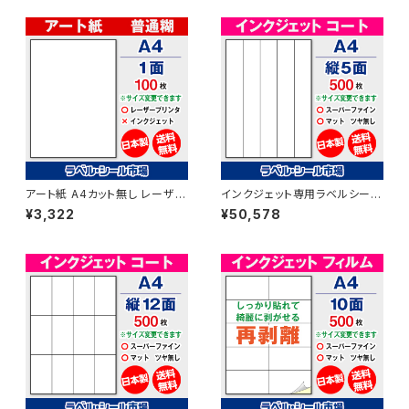
アート紙 A4カット無し レーザー
インクジェット専用ラベルシール
プリンター用ラベルシール 100
マットコートA4-縦5面 500枚
¥3,322
¥50,578
枚 T1Y1B-1【日本製】
スーパーファイン T5Y1iA