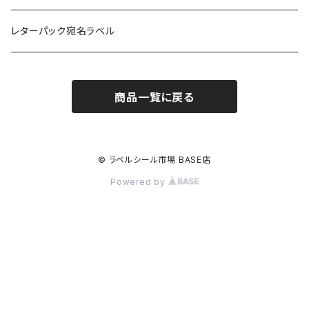
訂正用
フィルム
レターパック宛名ラベル
再剥離
フィルム再剥離
商品一覧に戻る
クラフト紙
© ラベルシール市場 BASE店
Powered by