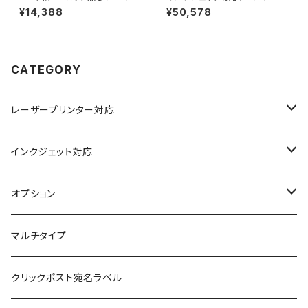
プリンター用ラベルシール 500
マットコートA4-6面 500枚 ス
¥14,388
¥50,578
枚 T1Y1B【日本製】
ーパーファイン T2Y3iA
CATEGORY
レーザープリンター対応
上質紙
インクジェット対応
アート紙
コート紙
オプション
光沢紙
光沢紙
簡易印刷
マルチタイプ
耐水フィルム
和紙
クリックポスト宛名ラベル