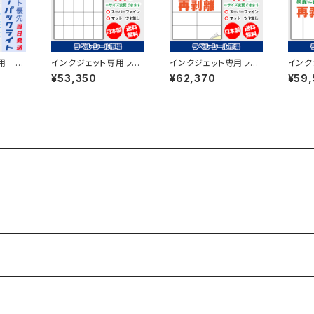
用 ラ
インクジェット専用ラベ
インクジェット専用ラベ
インク
4カット
ルシール マットコートA
ルシール フィルム再剥
ルシー
¥53,350
¥62,370
¥59,
100
4-25面 500枚 スーパ
離 A4-10面 500枚 ス
離 A4
10
ーファイン T5Y5iA
ーパーファイン T2Y5i
スーパ
Drs【日本製】
iDrs