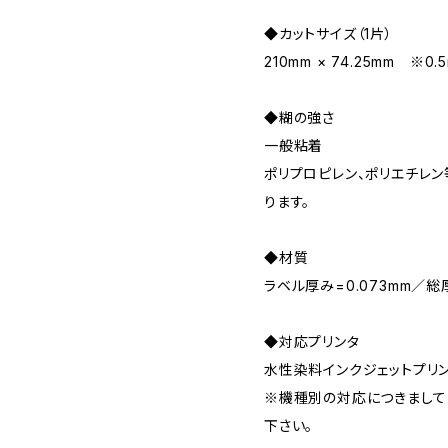
◆カットサイズ（1片）
210mm × 74.25mm 
◆糊の強さ
一般粘着
ポリプロピレン、ポリエチレ
ります。
◆材質
ラベル厚み=0.073mm／総厚
◆対応プリンタ
水性染料インクジェットプリ
※機種別の対応につきまして
下さい。