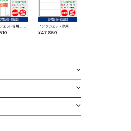
ジェット専用ラベ
インクジェット専用 ラ
ル フィルム再剥
ベル・シール A4-横4
510
¥47,850
-縦4面 500枚
面カット コート紙 5
ーファイン T4Y1
00枚 T1Y4iA
【日本製】