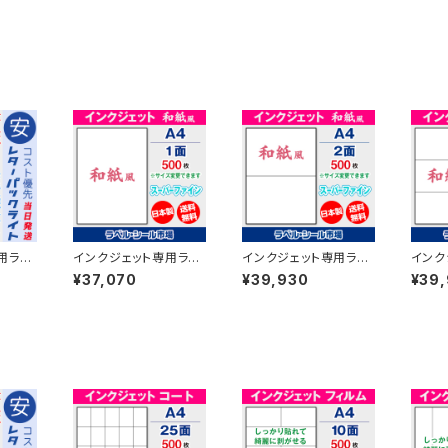
用ラベ
インクジェット専用ラベ
インクジェット専用ラベ
インク
4-カッ
ルシール 和紙 A4-カッ
ルシール 和紙 A4-2面
ルシー
¥37,070
¥39,930
¥39
スーパー
ト無し 500枚 スーパー
500枚 スーパーファイ
500
-LP1
ファイン T1Y1iB【日本
ン T1Y2iB【日本製】
ン T1
製】