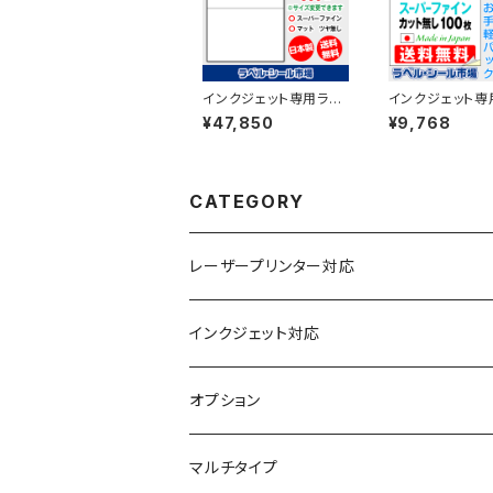
インクジェット専用ラベ
インクジェット専
ルシール マットコートA
ベル・シール A
¥47,850
¥9,768
4-2面 500枚 スーパー
無し コート紙 
ファイン T1Y2iA
枚 T1Y1iA-LP
CATEGORY
レーザープリンター対応
上質紙
インクジェット対応
アート紙
コート紙
オプション
光沢紙
光沢紙
簡易印刷
マルチタイプ