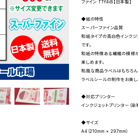
ファイン T1Y4iB【日本製】
◆紙の特性
スーパーファイン品質
和紙タイプの高白色インクジ
です。
和紙の特徴ある繊維の模様が
楽しめます。
和風な商品ラベルはもちろん
ラベルシールの制作をお楽し
◆対応プリンター
インクジェットプリンター（染
◆サイズ
A4（210mm × 297mm）