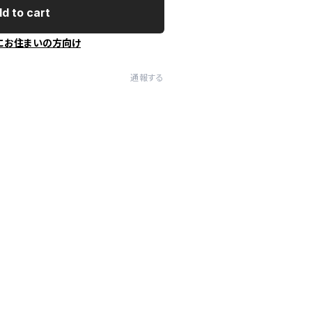
d to cart
にお住まいの方向け
通報する