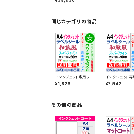
¥39,930
面 500枚 スーパーファ
イン T1Y4iB【日本製】
同じカテゴリの商品
インクジェット専用ラベ
インクジェット専
ルシール 和紙 A4-カッ
ルシール 和紙 A
¥1,826
¥7,942
ト無し 20枚 スーパーフ
ト無し 100枚 
ァイン T1Y1iB-CP2
ファイン T1Y1iB
【日本製】
【日本製】
その他の商品