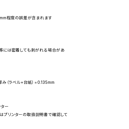
※0.5mm程度の誤差が含まれます
ン等には密着しても剥がれる場合があ
み（ラベル+台紙）=0.135mm
ンター
はプリンターの取扱説明書で確認して