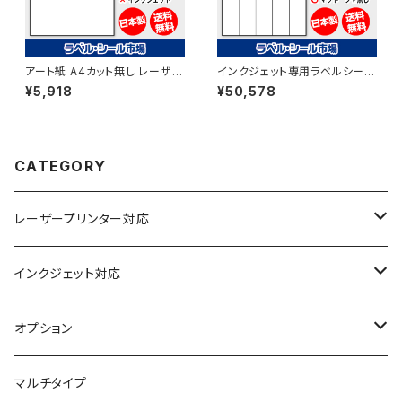
アート紙 A4カット無し レーザー
インクジェット専用ラベルシール
プリンター用ラベルシール 200
マットコートA4-縦5面 500枚
¥5,918
¥50,578
枚 T1Y1B-2【日本製】
スーパーファイン T5Y1iA
CATEGORY
レーザープリンター対応
上質紙
インクジェット対応
アート紙
コート紙
オプション
光沢紙
光沢紙
簡易印刷
マルチタイプ