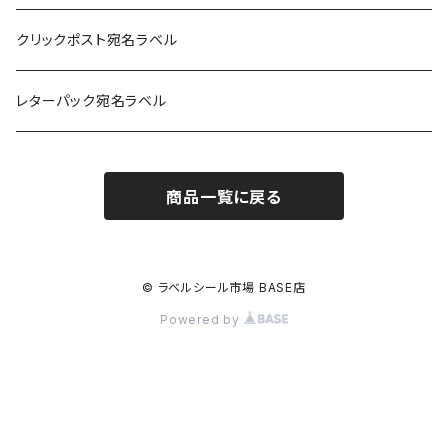
耐水フィルム
和紙
クリックポスト宛名ラベル
訂正用
フィルム
レターパック宛名ラベル
再剥離
フィルム再剥離
商品一覧に戻る
クラフト紙
© ラベルシール市場 BASE店
Powered by