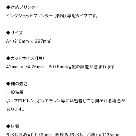
◆対応プリンター
インクジェットプリンター（染料）専用タイプです。
◆サイズ
A4（210mm × 297mm）
◆カットサイズ（1片）
42mm × 74.25mm ※0.5mm程度の誤差が含まれます
◆糊の強さ
一般粘着
ポリプロピレン、ポリエチレン等には密着しても剥がれる場合が
あります。
◆材質
ラベル厚み=0.073mm／総厚み（ラベル+台紙）=0.135mm