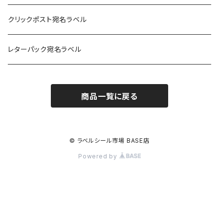
耐水フィルム
和紙
クリックポスト宛名ラベル
訂正用
フィルム
レターパック宛名ラベル
再剥離
フィルム再剥離
商品一覧に戻る
クラフト紙
© ラベルシール市場 BASE店
Powered by