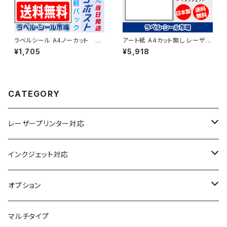
ラベルシール A4ノーカット レ
アート紙 A4カット無し レーザー
ーザープリンター専用 光沢
プリンター用ラベルシール 200
¥1,705
¥5,918
紙 50枚 クリックポスト版
枚 T1Y1B-2【日本製】
T1Y1C-cp5
CATEGORY
レーザープリンター対応
上質紙
インクジェット対応
アート紙
コート紙
オプション
光沢紙
光沢紙
簡易印刷
マルチタイプ