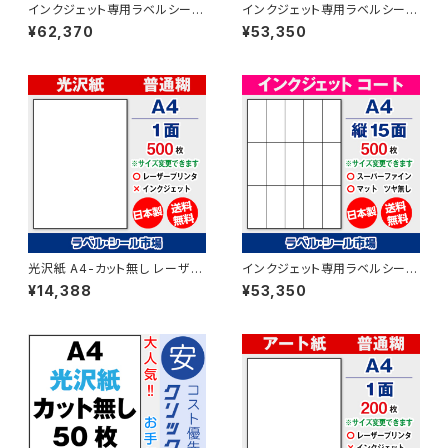
インクジェット専用ラベルシール
インクジェット専用ラベルシール
フィルム再剥離 A4-10面 500
マットコートA4-縦10面 500枚
¥62,370
¥53,350
枚 スーパーファイン T2Y5iDrs
スーパーファイン T5Y2iA
【日本製】
光沢紙 A4-カット無し レーザー
インクジェット専用ラベルシール
プリンター用ラベルシール 500
マットコートA4-縦15面 500枚
¥14,388
¥53,350
枚 T1Y1C【日本製】
スーパーファイン T5Y3iA