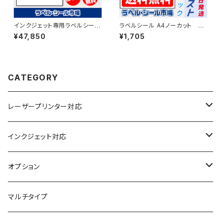
インクジェット専用ラベルシール
ラベルシール A4ノーカット レ
マットコートA4-2面 500枚 ス
ーザープリンター専用アート
¥47,850
¥1,705
ーパーファイン T1Y2iA
紙 50枚 クリックポスト版
T1Y1B-cp5
CATEGORY
レーザープリンター対応
上質紙
インクジェット対応
アート紙
コート紙
オプション
光沢紙
光沢紙
簡易印刷
マルチタイプ