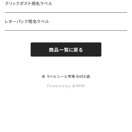
耐水フィルム
和紙
クリックポスト宛名ラベル
訂正用
フィルム
レターパック宛名ラベル
再剥離
フィルム再剥離
商品一覧に戻る
クラフト紙
© ラベルシール市場 BASE店
Powered by