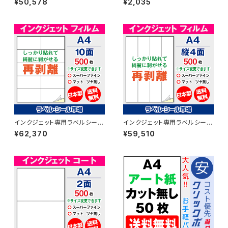
¥50,578
¥2,035
スーパーファイン T5Y1iA
紙 20枚 T1Y1iA-CP2
インクジェット専用ラベルシール
インクジェット専用ラベルシール
フィルム再剥離 A4-10面 500
フィルム再剥離 A4-縦4面 500
¥62,370
¥59,510
枚 スーパーファイン T2Y5iDrs
枚 スーパーファイン T4Y1iDrs
【日本製】
【日本製】