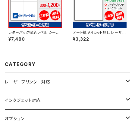
レターパック宛名ラベル シール
アート紙 A4カット無し レーザー
用紙 A4-4丁付け 300枚 上質
プリンター用ラベルシール 100
¥7,480
¥3,322
紙【日本製】
枚 T1Y1B-1【日本製】
CATEGORY
レーザープリンター対応
上質紙
インクジェット対応
アート紙
コート紙
オプション