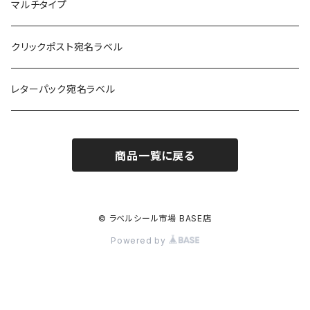
光沢紙
光沢紙
簡易印刷
マルチタイプ
耐水フィルム
和紙
クリックポスト宛名ラベル
訂正用
フィルム
レターパック宛名ラベル
再剥離
フィルム再剥離
商品一覧に戻る
クラフト紙
© ラベルシール市場 BASE店
Powered by