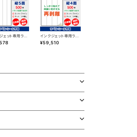
ジェット専用ラベ
インクジェット専用ラベ
ル マットコートA
ルシール フィルム再剥
,578
¥59,510
5面 500枚 スーパ
離 A4-縦4面 500枚
ン T5Y1iA
スーパーファイン T4Y1
iDrs【日本製】