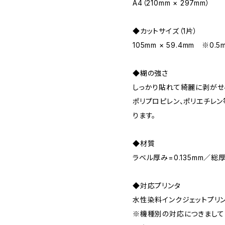
A4（210mm × 297mm）
◆カットサイズ（1片）
105mm × 59.4mm ※
◆糊の強さ
しっかり貼れて綺麗に剥がせ
ポリプロピレン、ポリエチレ
ります。
◆材質
ラベル厚み=0.135mm／総厚
◆対応プリンタ
水性染料インクジェットプリ
※機種別の対応につきまして