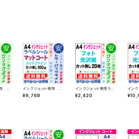
用 ラ
インクジェット専用 ラ
インクジェット専用ラベ
インク
4カット
ベル・シール A4カット
ルシール フォト光沢紙A
ルシー
¥9,768
¥2,420
¥10,
50
無し コート紙 100
4-カット無し 20枚 T1Y
4-カッ
5
枚 T1Y1iA-LP10
1iC-CP2【日本製】
Y1iC