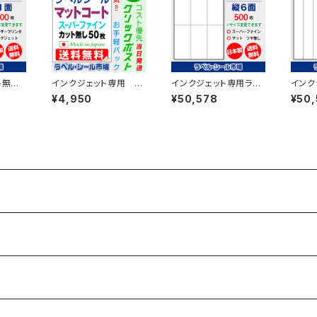
ト無し
インクジェット専用 ラ
インクジェット専用ラベ
インク
ター用ラ
ベル・シール A4カット
ル・シール A4-縦6面
ルシー
¥4,950
¥50,578
¥50
 T1Y
無し コート紙 50
カット コート紙 500
4-縦
枚 T1Y1iA-CP5
枚 T3Y2iA
ーファイ