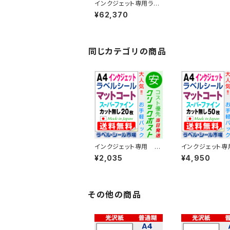
インクジェット専用ラベ
ルシール フィルム再剥
¥62,370
離 A4-10面 500枚 ス
ーパーファイン T2Y5i
Drs【日本製】
同じカテゴリの商品
インクジェット専用 ラ
インクジェット専
ベル・シール A4カット
ベル・シール A
¥2,035
¥4,950
無し コート紙 20
無し コート紙 
枚 T1Y1iA-CP2
枚 T1Y1iA-CP
その他の商品