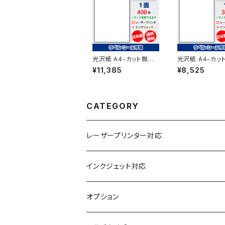
光沢紙 A4-カット無し
光沢紙 A4-カッ
レーザープリンター用ラ
レーザープリン
¥11,385
¥8,525
ベルシール 400枚 T1Y
ベルシール 300枚
1C-4【日本製】
1C-3【日本製】
CATEGORY
レーザープリンター対応
上質紙
インクジェット対応
アート紙
コート紙
オプション