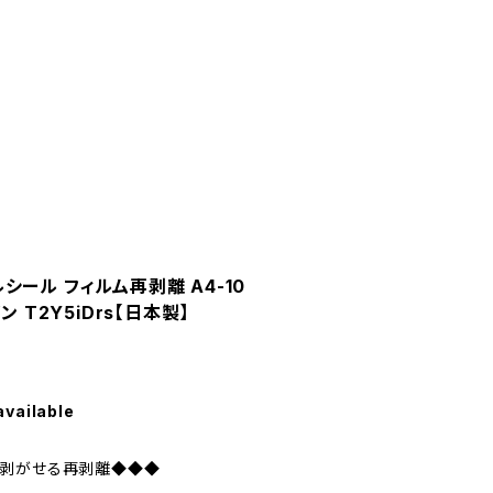
ール フィルム再剥離 A4-10
ン T2Y5iDrs【日本製】
available
に剥がせる再剥離◆◆◆