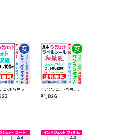
ジェット専用ラベ
インクジェット専用ラベ
ル フォト光沢紙A
ルシール 和紙 A4-カッ
923
¥1,826
ト無し 100枚 T1
ト無し 20枚 スーパーフ
-LP1【日本製】
ァイン T1Y1iB-CP2
【日本製】