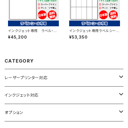
インクジェット専用 ラベル・シ
インクジェット専用ラベルシール
ール A4カット無し コート
マットコートA4-縦15面 500枚
¥45,200
¥53,350
紙 500枚 T1Y1iA
スーパーファイン T5Y3iA
CATEGORY
レーザープリンター対応
上質紙
インクジェット対応
アート紙
コート紙
オプション