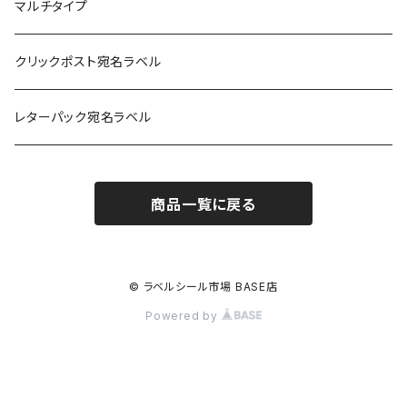
光沢紙
光沢紙
簡易印刷
マルチタイプ
耐水フィルム
和紙
クリックポスト宛名ラベル
訂正用
フィルム
レターパック宛名ラベル
再剥離
フィルム再剥離
商品一覧に戻る
クラフト紙
© ラベルシール市場 BASE店
Powered by