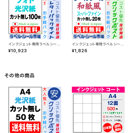
インクジェット専用ラベルシール
インクジェット専用ラベルシール
フォト光沢紙A4-カット無し 100
和紙 A4-カット無し 20枚 スー
¥10,923
¥1,826
枚 T1Y1iC-LP1【日本製】
パーファイン T1Y1iB-CP2【日
本製】
その他の商品