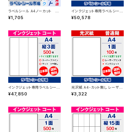
ラベルシール A4ノーカット レ
インクジェット専用ラベルシール
ーザープリンター専用 光沢
マットコートA4-12面 500枚 ス
¥1,705
¥50,578
紙 50枚 クリックポスト版
ーパーファイン T3Y4iA
T1Y1C-cp5
インクジェット専用ラベルシール
光沢紙 A4-カット無し レーザー
マットコートA4-縦3面 500枚
プリンター用ラベルシール 100
¥47,850
¥3,322
スーパーファイン T3Y1iA
枚 T1Y1C-1【日本製】