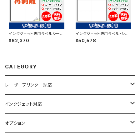
インクジェット専用ラベルシール
インクジェット専用ラベル・シー
フィルム再剥離 A4-10面 500
ル A4-8面カット コート紙
¥62,370
¥50,578
枚 スーパーファイン T2Y5iDrs
500枚 T2Y4iA
【日本製】
CATEGORY
レーザープリンター対応
上質紙
インクジェット対応
アート紙
コート紙
オプション