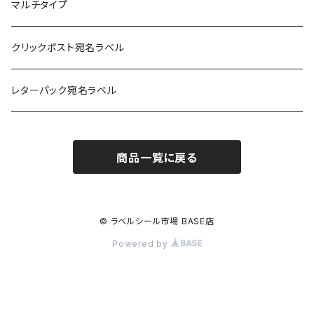
光沢紙
光沢紙
簡易印刷
マルチタイプ
耐水フィルム
和紙
クリックポスト宛名ラベル
訂正用
フィルム
レターパック宛名ラベル
再剥離
フィルム再剥離
商品一覧に戻る
クラフト紙
© ラベルシール市場 BASE店
Powered by