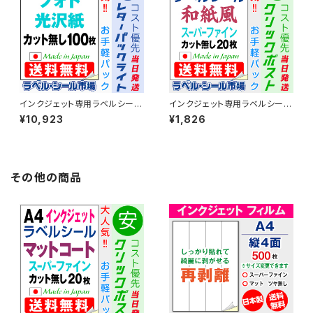
インクジェット専用ラベルシール
インクジェット専用ラベルシール
フォト光沢紙A4-カット無し 100
和紙 A4-カット無し 20枚 スー
¥10,923
¥1,826
枚 T1Y1iC-LP1【日本製】
パーファイン T1Y1iB-CP2【日
本製】
その他の商品