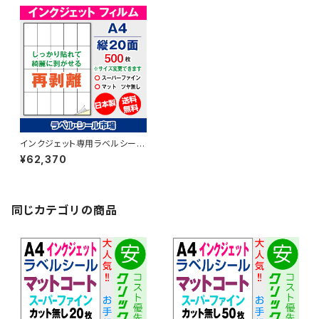
インクジェット専用ラベルシール
フィルム再剥離 A4-縦20面 50
¥62,370
0枚 スーパーファイン T5Y4iDr
s【日本製】
同じカテゴリの商品